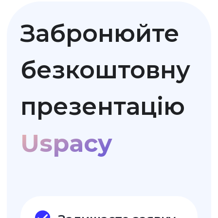
-20% для України
До самої Перемоги України
та завершення воєнного
стану, всім українцям
Uspacy надає знижку 20%
ДЕМО-ВЕРСІЯ НА 14 Д.
Безкоштовно