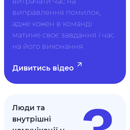
безкоштовну
презентацію
Uspacy
Залишаєте заявку
Заповніть будь-яку
форму на нашому сайті
Уточнюємо час