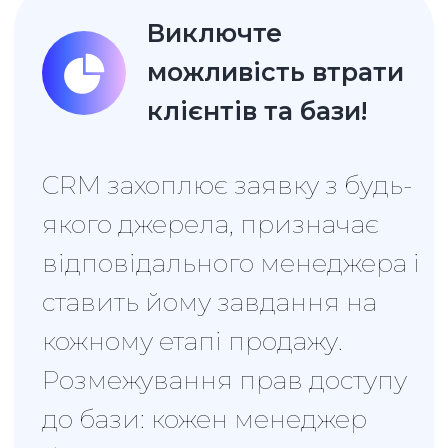
Можна в будь-який
момент дізнатися,
на якому етапі
зупинився продаж
Новий менеджер одразу
входить у курс справи. Йому
потрібно просто виконувати
завдання, які ставить
програма, слідувати чек-
листам та грамотно
спілкуватися з клієнтами.
Вся історія взаємодії з
клієнтами зібрана у CRM