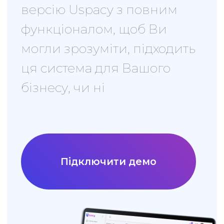
презентація
Uspacy
✣ Навіщо потрібна CRM
✣ Основні інструменти Uspacy
✣ Відмінності тарифів