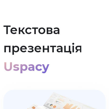
СТАНДАРТНИЙ
327₴
408₴
Ціна за одного користувача
за місяць
Замовити
Меню
Консультація
Дзвінок
ПРОФЕСІЙНИЙ