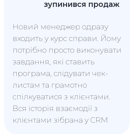
CRM дає повний звіт про
кожного менеджера. Всі
продажі зібрані в одному
вікні, і одразу видно, як
просувається кожна угода.
Онлайн-звіти показують,
скільки дзвінків, зустрічей та
угод провів кожен менеджер
Розрахувати вартість впровадження