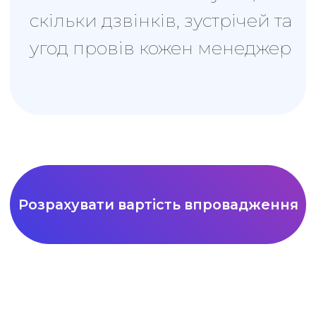
2
спільної роботи
компанії
Вам не доведеться
витрачати час на
виправлення помилок,
адже кожен в команді
матиме своє завдання і час
на його виконання
Дивитись відео
Люди та
внутрішні