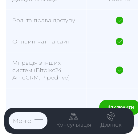
Ролі та права доступу
Онлайн-чат на сайті
Міграція з інших
систем (Бітрікс24,
AmoCRM, Pipedrive)
Підключити