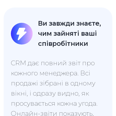
1
контролю над
продажами
Відтепер жоден запит не
залишиться без уваги,
замовлення будуть
опрацьовані вчасно, а
відсоток вдячних і
задоволених клієнтів лише
зростатиме
Дивитись відео
Завдання для
організації