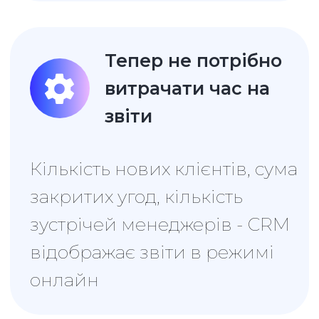
Можливості
CRM для
управління й