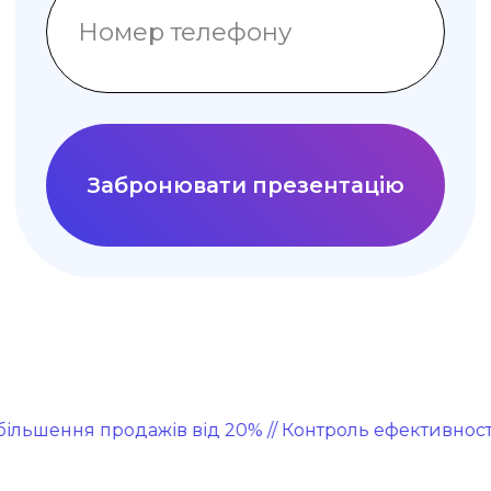
ДЕМО-ВЕРСІЯ НА 14 Д.
Безкоштовно
Спробуйте повний
функціонал Uspacy
Підключити
ення продажів від 20% // Контроль ефективності співро