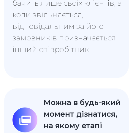
Тепер не потрібно
витрачати час на
звіти
Кількість нових клієнтів, сума
закритих угод, кількість
зустрічей менеджерів - CRM
відображає звіти в режимі
онлайн
Ви завжди знаєте,
чим зайняті ваші
співробітники