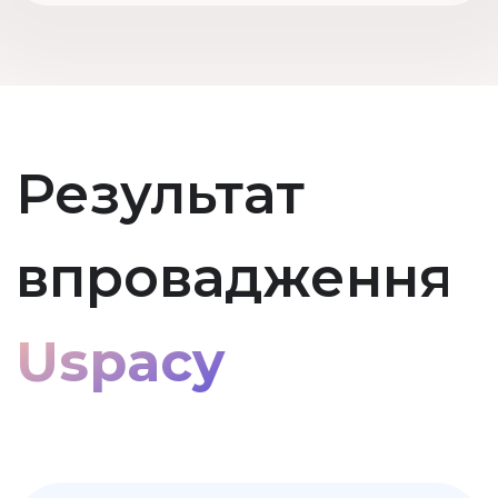
клієнтів та бази!
CRM захоплює заявку з будь-
якого джерела, призначає
відповідального менеджера і
ставить йому завдання на
кожному етапі продажу.
Розмежування прав доступу
до бази: кожен менеджер
бачить лише своїх клієнтів, а
коли звільняється,
відповідальним за його
замовників призначається
інший співробітник