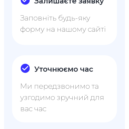
Спробуйте повний
функціонал Uspacy
Підключити
СТАНДАРТНИЙ
392₴
490₴
Ціна за одного користувача
за місяць