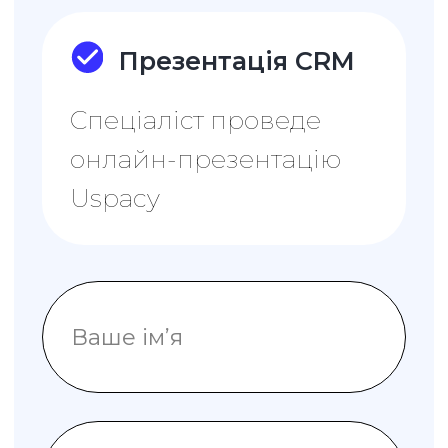
Замовити
ПРОФЕСІЙНИЙ
784₴
980₴
Ціна за одного
користувача за місяць
Замовити