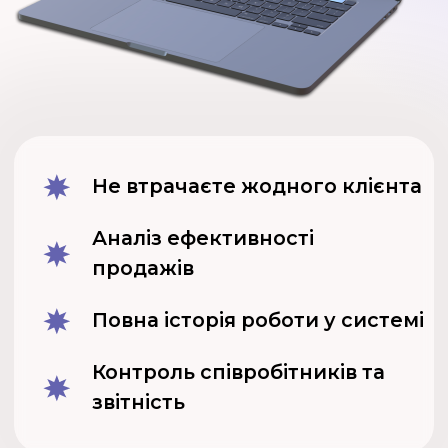
Контроль співробітників та
звітність
Результат
впровадження
Uspacy
Виключте
можливість втрати