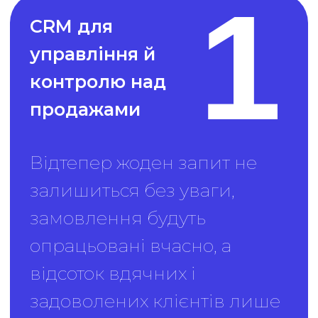
Ми на ексклюзивних
правах можемо надати
Вам безкоштовну 14-денну
версію Uspacy з повним
функціоналом, щоб Ви
могли зрозуміти, підходить
ця система для Вашого
бізнесу, чи ні
Підключити демо