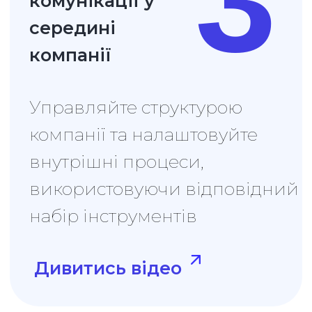
Ми передзвонимо та
узгодимо зручний для
вас час
Презентація CRM
Спеціаліст проведе
онлайн-презентацію
Uspacy