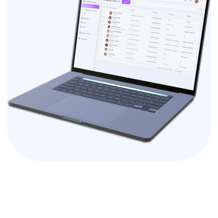
✣ Дізнаєтесь більше про нас
✣ Та ще багато корисної
інформації
Завантажити PDF-файл
Тарифи
Uspacy